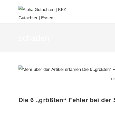
schaden
Un
Die 6 „größten“ Fehler bei de